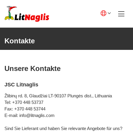
Skip
to
content
English GB
English US
Kontakte
Lietuviškai
Deutsch
Unsere Kontakte
Polski
JSC Litnaglis
Français
Žlibinų rd. 8, Glaudžiai LT-90107 Plungės dist., Lithuania
Italiano
Tel:
+370 448 53737
Español
Fax: +370 448 53744
E-mail:
info@litnaglis.com
Sind Sie Lieferant und haben Sie relevante Angebote für uns?