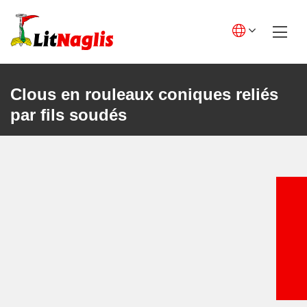
Skip
to
content
English GB
English US
Clous en rouleaux coniques reliés
par fils soudés
Lietuviškai
Deutsch
Polski
Français
Italiano
Español