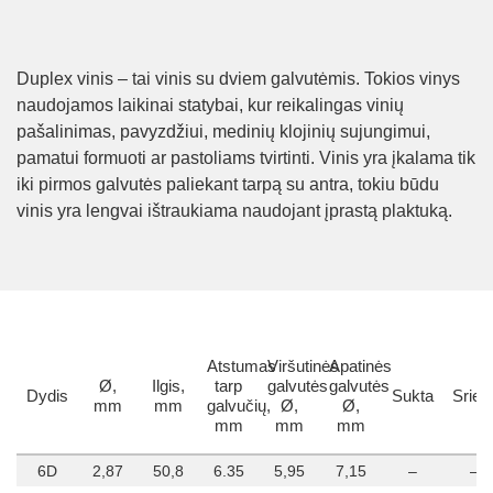
Duplex vinis – tai vinis su dviem galvutėmis. Tokios vinys
naudojamos laikinai statybai, kur reikalingas vinių
pašalinimas, pavyzdžiui, medinių klojinių sujungimui,
pamatui formuoti ar pastoliams tvirtinti. Vinis yra įkalama tik
iki pirmos galvutės paliekant tarpą su antra, tokiu būdu
vinis yra lengvai ištraukiama naudojant įprastą plaktuką.
Atstumas
Viršutinės
Apatinės
Ø,
Ilgis,
tarp
galvutės
galvutės
Dydis
Sukta
Srieg
mm
mm
galvučių,
Ø,
Ø,
mm
mm
mm
6D
2,87
50,8
6.35
5,95
7,15
–
–