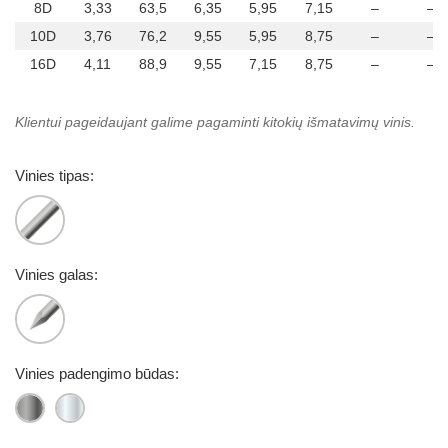
8D
3,33
63,5
6,35
5,95
7,15
–
–
10D
3,76
76,2
9,55
5,95
8,75
–
–
16D
4,11
88,9
9,55
7,15
8,75
–
–
Klientui pageidaujant galime pagaminti kitokių išmatavimų vinis.
Vinies tipas:
Vinies galas:
Vinies padengimo būdas: