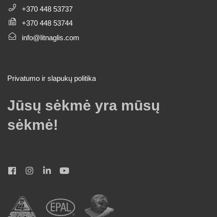
+370 448 53737
+370 448 53744
info@litnaglis.com
Privatumo ir slapukų politika
Jūsų sėkmė yra mūsų
sėkmė!