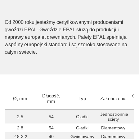
Od 2000 roku jesteśmy certyfikowanymi producentami
gwoździ EPAL. Gwoździe EPAL służą do produkcji i
naprawy europalet drewnianych. Palety EPAL spełniają
wspólny europejski standard i są szeroko stosowane na
całym świecie.
Długość,
Oz
Ø, mm
Typ
Zakończenie
mm
Jednostronnie
2.5
54
Gładki
ścięty
2.8
54
Gładki
Diamentowy
2.8-3.2
40
Gwintowany
Diamentowy