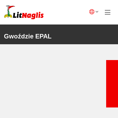
Skip
to
content
English GB
English US
Gwoździe EPAL
Lietuviškai
Deutsch
Polski
Français
Italiano
Español